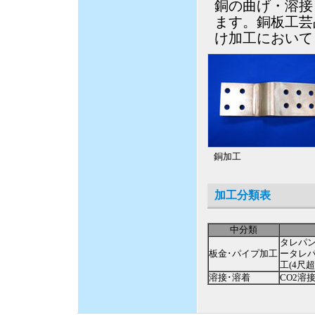
銅の曲げ・溶接
ます。銅板工芸
け加工において
銅加工
加工分類表
中分類
タレパ
板金･パイプ加工
ータレ
工(4尺
溶接･溶着
CO2溶