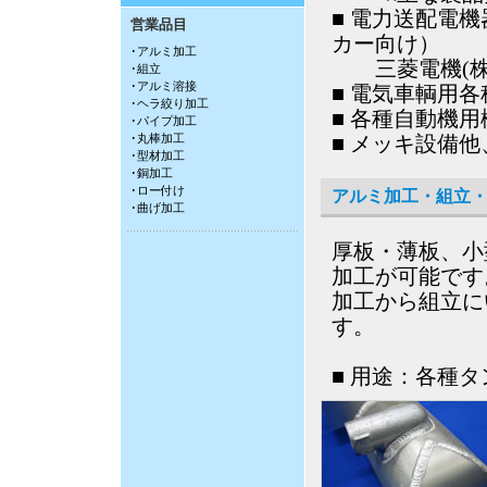
■ 電力送配電
営業品目
カー向け）
･アルミ加工
三菱電機(株)
･組立
･アルミ溶接
■ 電気車輌用
･ヘラ絞り加工
■ 各種自動機
･パイプ加工
･丸棒加工
■ メッキ設備
･型材加工
･銅加工
･ロー付け
アルミ加工・組立
･曲げ加工
厚板・薄板、小
加工が可能です
加工から組立に
す。
■ 用途：各種タ