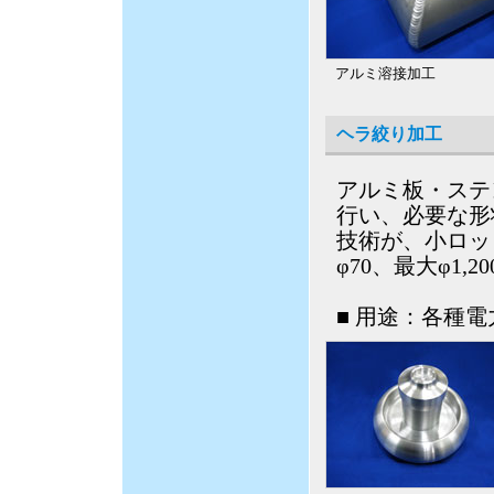
アルミ溶接加工
ヘラ絞り加工
アルミ板・ステ
行い、必要な形
技術が、小ロッ
φ70、最大φ1
■ 用途：各種